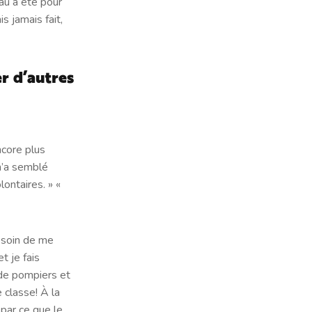
eau a été pour
s jamais fait,
er d’autres
ncore plus
 m’a semblé
ontaires. » «
besoin de me
t je fais
 de pompiers et
 classe! À la
 par ce que le