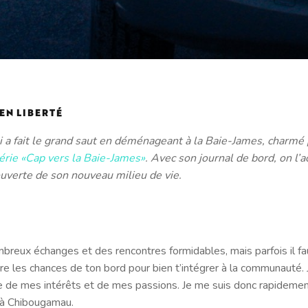
EN LIBERTÉ
i a fait le grand saut en déménageant à la Baie-James, charmé 
rie «Cap vers la Baie-James»
. Avec son journal de bord, on l
ouverte de son nouveau milieu de vie.
breux échanges et des rencontres formidables, mais parfois il fa
e les chances de ton bord pour bien t’intégrer à la communauté. J
te de mes intérêts et de mes passions. Je me suis donc rapidement
s à Chibougamau.