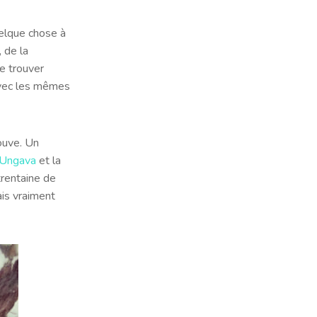
uelque chose à
, de la
de trouver
avec les mêmes
rouve. Un
r Ungava
et la
 trentaine de
ais vraiment