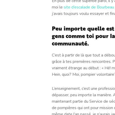
En plus de cette superbe paroi, il y 
moi le
site d’escalade de Bourbeau
j’avais toujours voulu essayer et fina
Peu importe quelle est 
gens comme toi pour la
communauté.
C’est à partir de là que tout a déb
grâce à tes premières rencontres. P
vraiment étrange au début : « Hé! m
Hein, quoi? Moi, pompier volontair
L’enseignement, c’est une professio
dépasser, peu importe la manière. Al
maintenant partie du Service de sé
de pompières qui ont pour mission d
même date l’an passé, je n’aurais ja