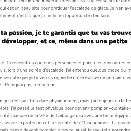
a un petit mur intérieur bien intéressant. Mais la cerise sur le gât
qui est un beau site pour pratiquer l’escalade de glace. Je n’en avai
lement c’est ici que j’ai enfin eu l’opportunité d’en faire.
ta passion, je te garantis que tu vas trouv
 développer, et ce, même dans une petite
oulé. Tu rencontres quelques personnes et puis tu en rencontres e
uis, lors d’une soirée d’escalade, j’ai entendu quelque chose qui
e semble que je te verrais rejoindre notre équipe de pompiers vol
e?» Pourquoi pas, j’embarque!
n qui n’est pas très dure physiquement, mais j’ai toujours eu le 
ors, j’ai passé le test physique pour devenir pompier volontaire e
curité incendie de la Ville de Chibougamau avec une belle équipe
’assurer la protection et la sécurité des Chibougamois. La grande
mais pensé devenir pompier, alors toi aussi, laisse-toi surprendre