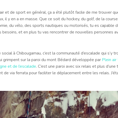
air et de sport en général, ça a été plutôt facile de me trouver q
x, il y en a en masse. Que ce soit du hockey, du golf, de la course
nomie, du vélo, des sports nautiques ou motorisés, tu es capable 
s besoins, et en plus tu vas rencontrer de nouvelles personnes 
le social à Chibougamau, c’est la communauté d’escalade qui s’y t
ui grimpent sur la paroi du mont Bédard développée par
Plein ai
ne et de l’escalade
. C’est une paroi avec six relais et plus d’une
 de via ferrata pour faciliter le déplacement entre les relais. J’ét