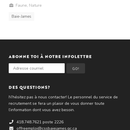
Faune
,
Nature
Baie-James
ABONNE TOI À NOTRE INFOLETTRE
GO!
DES QUESTIONS?
N’hésitez pas à nous contacter! Le personnel du service de
recrutement se fera un plaisir de vous donner toute
l’information dont vous avez besoin.
418.748.7621 poste 2226
offreemploi@cssbaiejames.qc.ca