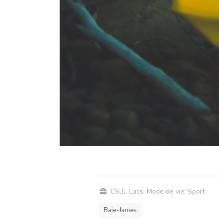
CSBJ
,
Lacs
,
Mode de vie
,
Sport
Baie-James